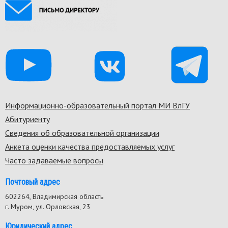
Информационно-образовательный портал МИ ВлГУ
Footer
Абитуриенту
menu
Сведения об образовательной организации
Анкета оценки качества предоставляемых услуг
Часто задаваемые вопросы
Почтовый адрес
602264, Владимирская область
г. Муром, ул. Орловская, 23
Юридический адрес