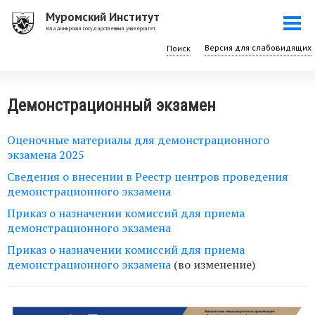
Перейти
Муромский Институт
Togg
к
Владимирский государственный университет
navi
основному
Поиск
содержанию
Демонстрационный экзамен
Оценочные материалы для демонстрационного
экзамена 2025
Сведения о внесении в Реестр центров проведения
демонстрационного экзамена
Приказ о назначении комиссий для приема
демонстрационного экзамена
Приказ о назначении комиссий для приема
демонстрационного экзамена
(во изменение)