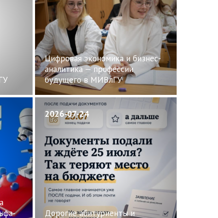
Цифровая экономика и бизнес-
аналитика — профессии
ГУ
будущего в МИВлГУ
2026-07-24
а
ьфа-
Дорогие абитуриенты и