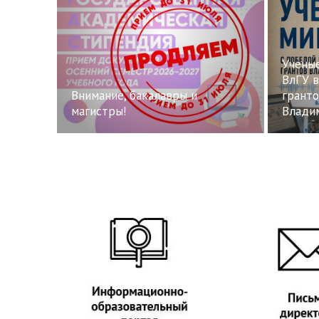
Учены
ВлГУ в
Внимание, бакалавры и
грант
магистры!
Влади