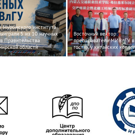
е Муромского института
ыиграли 5 из 10 научных
Восточный вектор:
ов Правительства
преподаватели МИВлГУ в
мирской области
гостях у китайских коллег