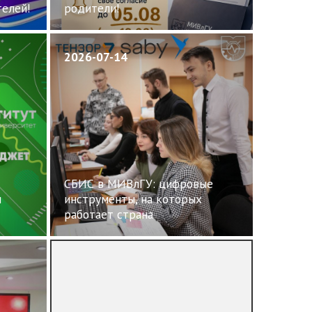
елей!
родители!
2026-07-14
СБИС в МИВлГУ: цифровые
ш
инструменты, на которых
работает страна