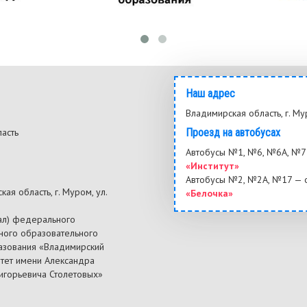
Наш адрес
Владимирская область, г. Му
ласть
Проезд на автобусах
3
Автобусы №1, №6, №6А, №7 
«Институт»
Автобусы №2, №2А, №17 — 
ая область, г. Муром, ул.
«Белочка»
ал) федерального
ного образовательного
азования «Владимирский
итет имени Александра
ригорьевича Столетовых»