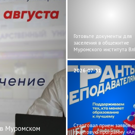
Готовьте документы для
заселения в общежитие
Муромского института Вл
2026-07-31
Стартовал прием заявок н
 в Муромском
грантовую программу «Ал