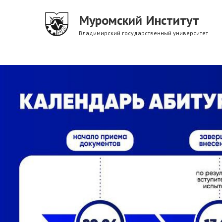
Перейти
Муромский Институт
к
основному
Владимирский государственный университет
содержанию