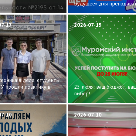
Будущее» для преподават
07-17
2026-07-15
ехника в деле: студенты
У прошли практику в
25 июля: ваш бюджет, ва
РТ
выбор!
07-10
2026-07-10