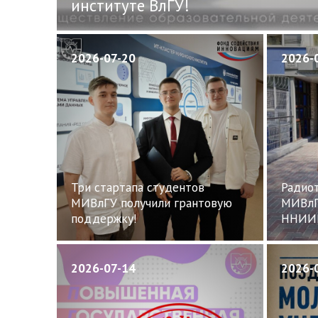
институте ВлГУ!
2026-07-20
2026-
Три стартапа студентов
Радиот
МИВлГУ получили грантовую
МИВлГ
поддержку!
ННИИ
2026-07-14
2026-