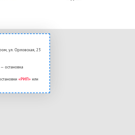
ром, ул. Орловская, 23
— остановка
остановки
«РИП»
или