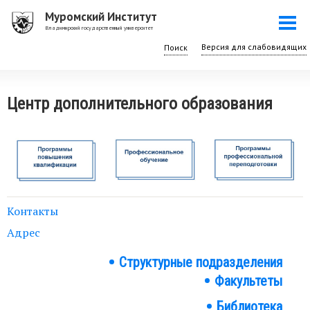
Перейти
Муромский Институт
Togg
к
Владимирский государственный университет
navi
основному
Поиск
содержанию
Центр дополнительного образования
Контакты
Адрес
Структурные подразделения
Структура
Факультеты
института
Библиотека