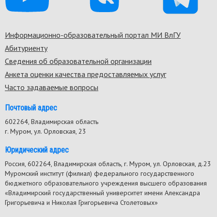
Информационно-образовательный портал МИ ВлГУ
Footer
Абитуриенту
menu
Сведения об образовательной организации
Анкета оценки качества предоставляемых услуг
Часто задаваемые вопросы
Почтовый адрес
602264, Владимирская область
г. Муром, ул. Орловская, 23
Юридический адрес
Россия, 602264, Владимирская область, г. Муром, ул. Орловская, д.23
Муромский институт (филиал) федерального государственного
бюджетного образовательного учреждения высшего образования
«Владимирский государственный университет имени Александра
Григорьевича и Николая Григорьевича Столетовых»