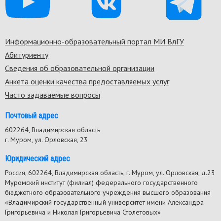
Информационно-образовательный портал МИ ВлГУ
Footer
Абитуриенту
menu
Сведения об образовательной организации
Анкета оценки качества предоставляемых услуг
Часто задаваемые вопросы
Почтовый адрес
602264, Владимирская область
г. Муром, ул. Орловская, 23
Юридический адрес
Россия, 602264, Владимирская область, г. Муром, ул. Орловская, д.23
Муромский институт (филиал) федерального государственного
бюджетного образовательного учреждения высшего образования
«Владимирский государственный университет имени Александра
Григорьевича и Николая Григорьевича Столетовых»