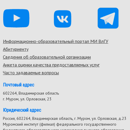
Информационно-образовательный портал МИ ВлГУ
Footer
Абитуриенту
menu
Сведения об образовательной организации
Анкета оценки качества предоставляемых услуг
Часто задаваемые вопросы
Почтовый адрес
602264, Владимирская область
г. Муром, ул. Орловская, 23
Юридический адрес
Россия, 602264, Владимирская область, г. Муром, ул. Орловская, д.23
Муромский институт (филиал) федерального государственного