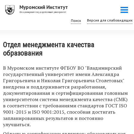
Перейти
Муромский Институт
Togg
к
Владимирский государственный университет
navi
основному
Поиск
содержанию
Отдел менеджмента качества
образования
В Муромском институте ФГБОУ ВО "Владимирский
государственный университет имени Александра
Григорьевича и Николая Григорьевича Столетовых"
внедрена и поддерживается разработанная,
документированная и сертифицированная головным
университетом система менеджмента качества (СМК)
в соответствии с требованиями стандартов ГОСТ ISO
9001-2015 и ISO 9001:2015, способная достигать
запланированных результатов и постоянно
улучшаться.
Областью сертификации являются: образовательная