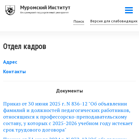
Перейти
Муромский Институт
Togg
к
Владимирский государственный университет
navi
основному
Поиск
содержанию
Отдел кадров
Адрес
Контакты
Документы
Приказ от 30 июня 2025 г. N 836-12 "Об объявлении
фамилий и должностей педагогических работников,
относящихся к профессорско-преподавательскому
составу, у которых с 2025-2026 учебном году истекает
срок трудового договора"