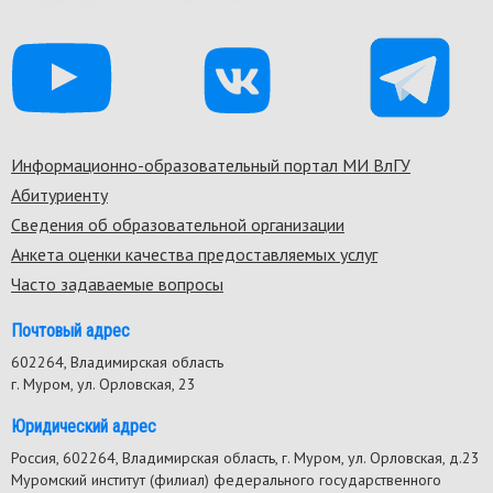
Информационно-образовательный портал МИ ВлГУ
Footer
Абитуриенту
menu
Сведения об образовательной организации
Анкета оценки качества предоставляемых услуг
Часто задаваемые вопросы
Почтовый адрес
602264, Владимирская область
г. Муром, ул. Орловская, 23
Юридический адрес
Россия, 602264, Владимирская область, г. Муром, ул. Орловская, д.23
Муромский институт (филиал) федерального государственного