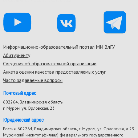
Информационно-образовательный портал МИ ВлГУ
Footer
Абитуриенту
menu
Сведения об образовательной организации
Анкета оценки качества предоставляемых услуг
Часто задаваемые вопросы
Почтовый адрес
602264, Владимирская область
г. Муром, ул. Орловская, 23
Юридический адрес
Россия, 602264, Владимирская область, г. Муром, ул. Орловская, д.23
Муромский институт (филиал) федерального государственного