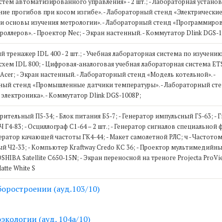
стем автоматизированного управления» - 2 шт.; - Лабораторная устано
ие прогибов при косом изгибе». - Лабораторный стенд «Электрически
и основы изучения метрологии». - Лабораторный стенд «Программиро
оллеров». - Проектор Nec; - Экран настенный. - Коммутатор Dlink DGS-
ий тренажер IDL 400 - 2 шт.; - Учебная лабораторная система по изучени
хем IDL 800; - Цифровая-аналоговая учебная лабораторная система ETS
 Acer; - Экран настенный. - Лабораторный стенд «Модель котельной». -
ный стенд «Промышленные датчики температуры». - Лабораторный ст
электроника». - Коммутатор Dlink DGS-1008P;
ерительный П5-34; - Блок питания Б5-7; - Генератор импульсный Г5-63; - 
Ч Г4-83; - Осциллограф С1-64 – 2 шт.; - Генератор сигналов специальной
енератор качающей частоты ГК4-44; - Макет самолетной РЛС; ч - Частото
й Ч2-33; - Компьютер Kraftway Credo KC 36; - Проектор мультимедийны
SHIBA Satellite C650-15N; - Экран переносной на треноге Projecta ProVi
atte White S
оростроении (ауд.103/10)
кологии (ауд. 104а/10)