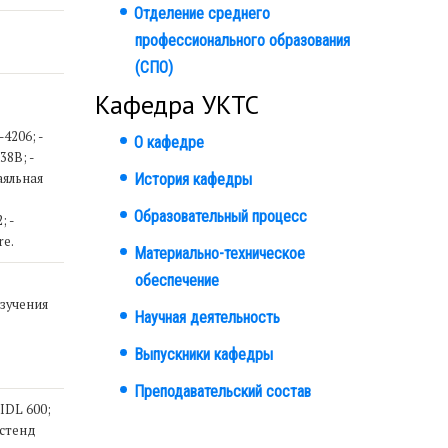
Отделение среднего
профессионального образования
(СПО)
Кафедра УКТС
4206; -
О кафедре
38В; -
аяльная
История кафедры
Образовательный процесс
 -
re.
Материально-техническое
обеспечение
изучения
Научная деятельность
Выпускники кафедры
Преподавательский состав
IDL 600;
 стенд