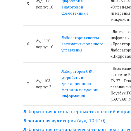
Ауд. 106,
цифровой и
ЛЕГС 5 «Си
5
корпус 10
аналоговой
«Определен
схемотехники
измерения 
микроконтр
- Логическ
Лаборатория систем
цифровых с
Ауд. 110,
6
автоматизированного
- Проектор
корпус 10
управления
Лаборатор
«Цифровая 
- Блок изм
Лаборатория СВЧ
сигналов В
устройств и
Ауд. 408,
Г6-27; - Г
7
дистанционных
корпус 2
резонансны
методов получения
Ноутбук TO
информации
(160*160) M
Лаборатория компьютерных технологий в приб
Лекционная аудитория (ауд. 104/10)
Лаборатория геодинамического контроля и геоэ