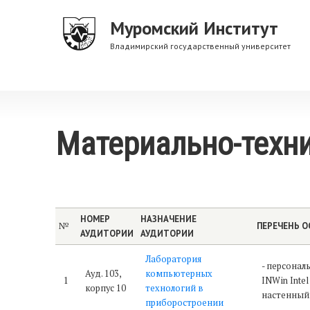
Перейти
Муромский Институт
к
основному
Владимирский государственный университет
содержанию
Материально-техн
НОМЕР
НАЗНАЧЕНИЕ
№
ПЕРЕЧЕНЬ 
АУДИТОРИИ
АУДИТОРИИ
Лаборатория
- персонал
Ауд. 103,
компьютерных
1
INWin Intel
корпус 10
технологий в
настенный
приборостроении