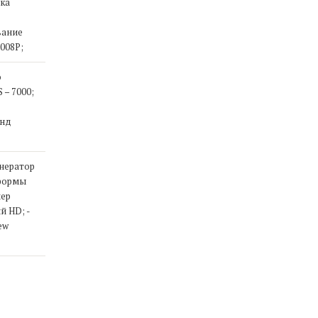
вка
е
вание
1008P;
ю
 – 7000;
енд
Гнератор
 формы
мер
й HD; -
ew