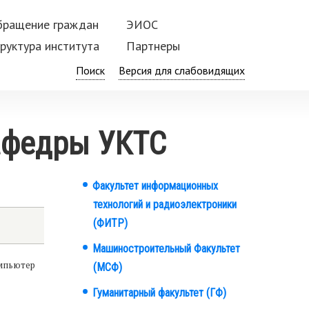
бращение граждан
ЭИОС
руктура института
Партнеры
Поиск
афедры УКТС
Факультет информационных
Факультеты
технологий и радиоэлектроники
(ФИТР)
Машиностроительный Факультет
омпьютер
(МСФ)
Гуманитарный факультет (ГФ)