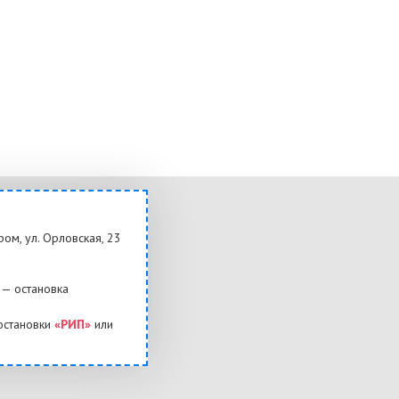
ром, ул. Орловская, 23
— остановка
остановки
«РИП»
или