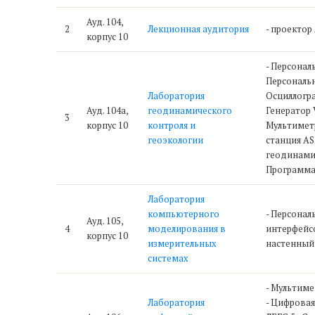
Ауд. 104,
2
Лекционная аудитория
- проектор 
корпус 10
- Персонал
Персональн
Лаборатория
Осциллогра
Ауд. 104а,
геодинамического
Генератор V
3
корпус 10
контроля и
Мультиметр
геоэкологии
станция AS
геодинамич
Программат
Лаборатория
компьютерного
- Персонал
Ауд. 105,
4
моделирования в
интерфейсов
корпус 10
измерительных
настенный
системах
- Мультиме
Лаборатория
- Цифровая