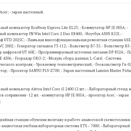
Acer; - экран настенный.
ьный компьютер Kraftway Express Lite EL23; - Коммутатор HP JE 005A; -
ый компьютер IN Win Intel Core 2 Duo E8400; - Ноутбук ASUS K52J; -
ф UTD 2025C; - Паяльная многофункциональная ремонтная станция АSE-
C 2002; - Генератор сигналов Г3-112; - Вольтметр В7-35; - Вольтметр В3-
 цифровой UT 60E; - Программируемый источник питания DP 832A; - П
E 4206; - Георадар ОКО-2; - Модуль сбора данных L-Card; - Система
еского контроля; - Уровнемер тензометрический; - Геовольтметр Гв-02;
ор; - Проектор SANYO PLV-Z700; - Экран настенный Lumien Master Pictu
ьный компьютер Айтек Intel Core i5 2400 12 шт.; - Лабораторный стенд 
 сопряжения - 12 шт. - коммутатор HP JE 005A; - проектор Acer; - экран
;
дийная станция обучения монтажу и работе аналоговой схемотехники 
-аналоговая учебная лабораторная система ETS – 7000; - Лабораторный