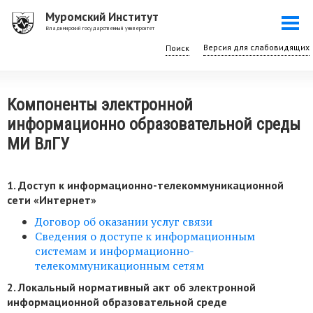
Перейти
Муромский Институт
Togg
к
Владимирский государственный университет
navi
основному
Поиск
содержанию
Компоненты электронной
информационно образовательной среды
МИ ВлГУ
1. Доступ к информационно-
телекоммуникационной
сети «Интернет»
Договор об оказании услуг связи
Сведения о доступе к информационным
системам и информационно-
телекоммуникационным сетям
2. Локальный нормативный акт об электронной
информационной образовательной среде