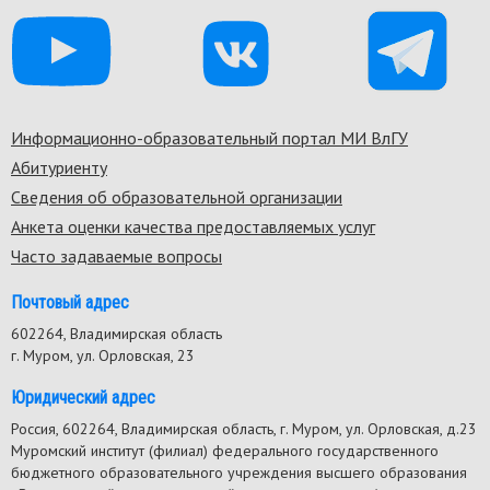
Информационно-образовательный портал МИ ВлГУ
Footer
Абитуриенту
menu
Сведения об образовательной организации
Анкета оценки качества предоставляемых услуг
Часто задаваемые вопросы
Почтовый адрес
602264, Владимирская область
г. Муром, ул. Орловская, 23
Юридический адрес
Россия, 602264, Владимирская область, г. Муром, ул. Орловская, д.23
Муромский институт (филиал) федерального государственного
бюджетного образовательного учреждения высшего образования