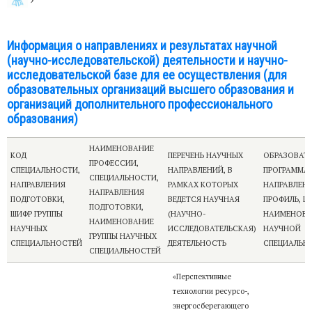
Информация о направлениях и результатах научной
(научно-исследовательской) деятельности и научно-
исследовательской базе для ее осуществления (для
образовательных организаций высшего образования и
организаций дополнительного профессионального
образования)
НАИМЕНОВАНИЕ
КОД
ПЕРЕЧЕНЬ НАУЧНЫХ
ОБРАЗОВАТ
ПРОФЕССИИ,
СПЕЦИАЛЬНОСТИ,
НАПРАВЛЕНИЙ, В
ПРОГРАММА,
СПЕЦИАЛЬНОСТИ,
НАПРАВЛЕНИЯ
РАМКАХ КОТОРЫХ
НАПРАВЛЕНН
НАПРАВЛЕНИЯ
ПОДГОТОВКИ,
ВЕДЕТСЯ НАУЧНАЯ
ПРОФИЛЬ, Ш
ПОДГОТОВКИ,
ШИФР ГРУППЫ
(НАУЧНО-
НАИМЕНОВА
НАИМЕНОВАНИЕ
НАУЧНЫХ
ИССЛЕДОВАТЕЛЬСКАЯ)
НАУЧНОЙ
ГРУППЫ НАУЧНЫХ
СПЕЦИАЛЬНОСТЕЙ
ДЕЯТЕЛЬНОСТЬ
СПЕЦИАЛЬН
СПЕЦИАЛЬНОСТЕЙ
«Перспективные
технологии ресурсо-,
энергосберегающего