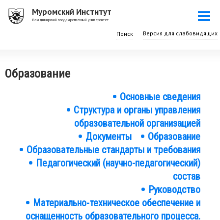
Перейти
Муромский Институт
Togg
к
Владимирский государственный университет
navi
основному
Поиск
содержанию
Образование
Основные сведения
Структура и органы управления
образовательной организацией
Документы
Образование
Образовательные стандарты и требования
Педагогический (научно-педагогический)
состав
Руководство
Материально-техническое обеспечение и
оснащенность образовательного процесса.