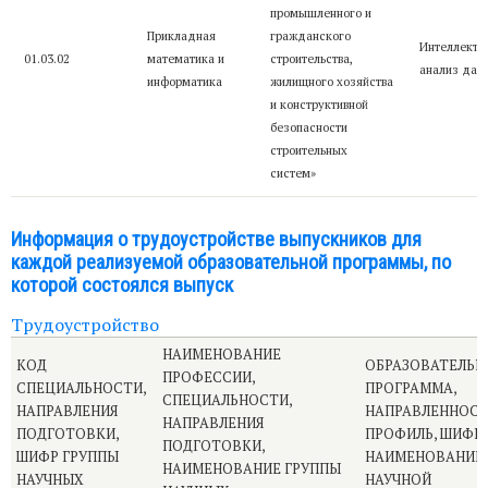
промышленного и
Прикладная
гражданского
Интеллекту
01.03.02
математика и
строительства,
анализ дан
информатика
жилищного хозяйства
и конструктивной
безопасности
строительных
систем»
Информация о трудоустройстве выпускников для
каждой реализуемой образовательной программы, по
которой состоялся выпуск
Трудоустройство
НАИМЕНОВАНИЕ
КОД
ОБРАЗОВАТЕЛЬН
ПРОФЕССИИ,
СПЕЦИАЛЬНОСТИ,
ПРОГРАММА,
СПЕЦИАЛЬНОСТИ,
НАПРАВЛЕНИЯ
НАПРАВЛЕННОСТ
НАПРАВЛЕНИЯ
ПОДГОТОВКИ,
ПРОФИЛЬ, ШИФР 
ПОДГОТОВКИ,
ШИФР ГРУППЫ
НАИМЕНОВАНИЕ
НАИМЕНОВАНИЕ ГРУППЫ
НАУЧНЫХ
НАУЧНОЙ