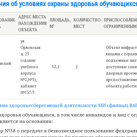
ния об условиях охраны здоровья обучающихс
АДРЕС МЕСТА
ОВАНИЕ
ПЛОЩАДЬ,
КОЛИЧЕСТВО
ПРИСПОСОБЛЕНН
НАХОЖДЕНИЯ
2
А
М
МЕСТ
ОГРАНИЧЕННЫМ
ОБЪЕКТА
ул.
Орловская
Объект инфраст
д. 23
лицами с огран
(здание
подъемные плат
нский
учебного
32,1
2
доступные сани
корпуса
дверных проемо
№2,№3),
предоставление
кабинет
объекта работн
№157/3
ма здоровьесберегающей деятельности МИ (филиал) Вл
здоровья обучающихся, в том числе инвалидов и лиц с 
вляется на основании:
ор №38 о передаче в безвозмездное пользование федера