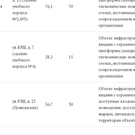
д. 23 (здание
платформы (аппаре
я
учебного
76,1
70
гигиенические по
корпуса
стенах, лестничных
№2,№3)
сопровождением и
организации
Объект инфраструк
лицами с огранич
ул. КРШ, д. 7
платформы (аппаре
(здание
28,5
15
гигиенические по
учебного
стенах, лестничных
корпуса №4)
сопровождением и
организации
Объект инфраструк
лицами с ограниче
ул. РЗШ, д. 23
доступные входные
56,7
30
(Помещение)
помещения; достат
маршах, площадок;
территории объек