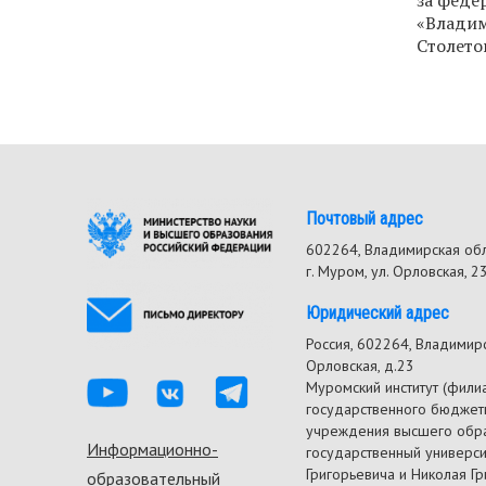
за феде
«Владим
Столето
Почтовый адрес
602264, Владимирская об
г. Муром, ул. Орловская, 2
Юридический адрес
Россия, 602264, Владимирск
Орловская, д.23
Муромский институт (фили
государственного бюджет
учреждения высшего обр
Информационно-
Footer
государственный универс
Григорьевича и Николая Г
образовательный