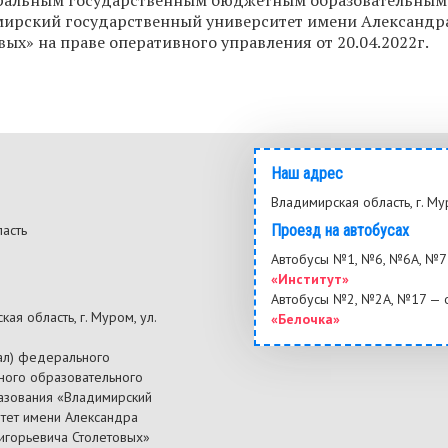
ральным государственным бюджетным образовательным
ирский государственный университет имени Александра
вых» на праве оперативного управления от 20.04.2022г.
Наш адрес
Владимирская область, г. Му
ласть
Проезд на автобусах
3
Автобусы №1, №6, №6А, №7 
«Институт»
Автобусы №2, №2А, №17 — 
ая область, г. Муром, ул.
«Белочка»
ал) федерального
ного образовательного
азования «Владимирский
итет имени Александра
ригорьевича Столетовых»