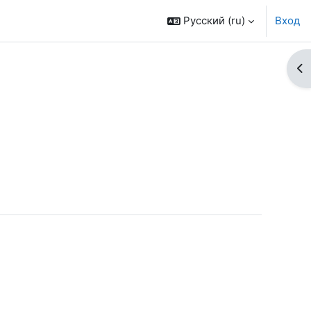
Русский ‎(ru)‎
Вход
От