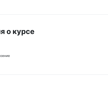
я о курсе
роение