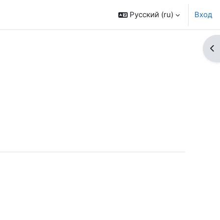
Русский ‎(ru)‎
Вход
От