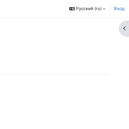
Русский ‎(ru)‎
Вход
От