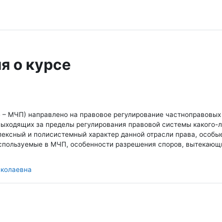
я о курсе
 – МЧП) направлено на правовое регулирование частноправовых 
, выходящих за пределы регулирования правовой системы какого-
ексный и полисистемный характер данной отрасли права, особые
используемые в МЧП, особенности разрешения споров, вытекающи
иколаевна