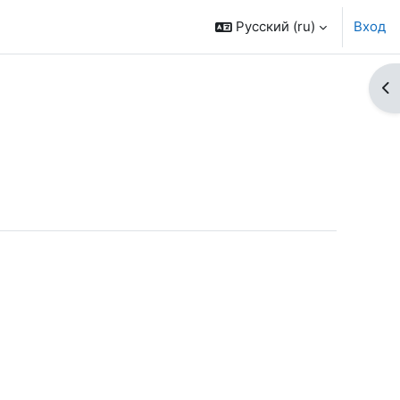
Русский ‎(ru)‎
Вход
От