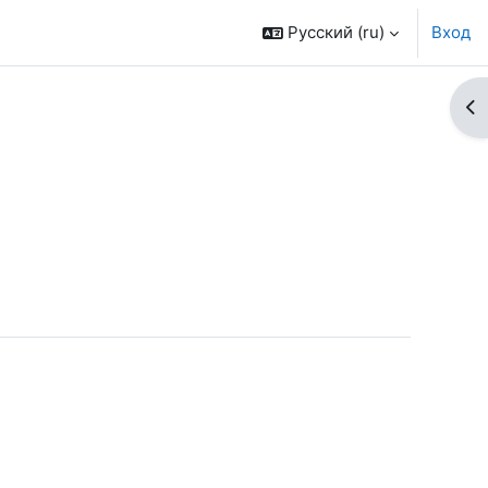
Русский ‎(ru)‎
Вход
От