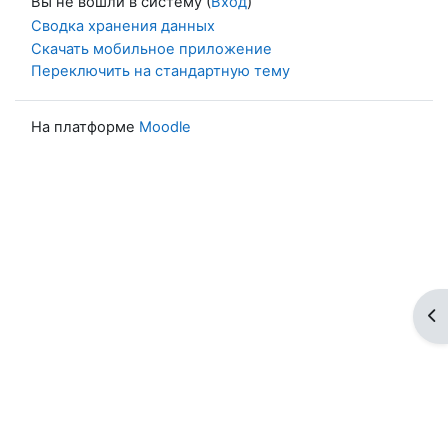
Вы не вошли в систему (
Вход
)
Сводка хранения данных
Скачать мобильное приложение
Переключить на стандартную тему
На платформе
Moodle
От