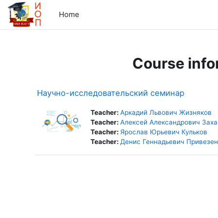
Skip to main content
Home
Course info
Научно-исследовательский семинар
Teacher:
Аркадий Львович Жизняков
Teacher:
Алексей Александрович Заха
Teacher:
Ярослав Юрьевич Кульков
Teacher:
Денис Геннадьевич Привезе