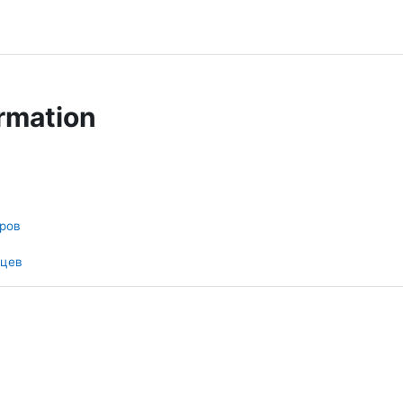
rmation
ров
нцев