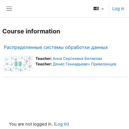
Skip to main content
Log in
Side panel
Course information
Распределенные системы обработки данных
Teacher:
Анна Сергеевна Белякова
Teacher:
Денис Геннадьевич Привезенцев
You are not logged in. (
Log in
)