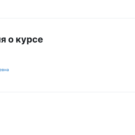
я о курсе
евна