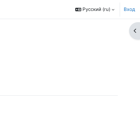
Русский ‎(ru)‎
Вход
От