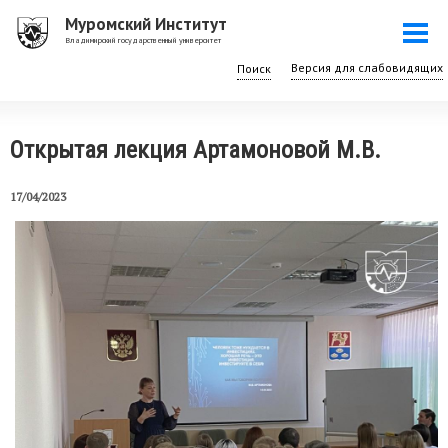
Перейти
Муромский Институт
Togg
к
Владимирский государственный университет
navi
основному
Поиск
содержанию
Открытая лекция Артамоновой М.В.
17/04/2023