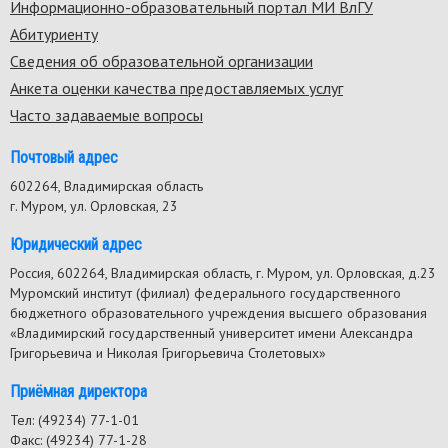
Информационно-образовательный портал МИ ВлГУ
Footer
Абитуриенту
menu
Сведения об образовательной организации
Анкета оценки качества предоставляемых услуг
Часто задаваемые вопросы
Почтовый адрес
602264, Владимирская область
г. Муром, ул. Орловская, 23
Юридический адрес
Россия, 602264, Владимирская область, г. Муром, ул. Орловская, д.23
Муромский институт (филиал) федерального государственного
бюджетного образовательного учреждения высшего образования
«Владимирский государственный университет имени Александра
Григорьевича и Николая Григорьевича Столетовых»
Приёмная директора
Тел: (49234) 77-1-01
Факс: (49234) 77-1-28