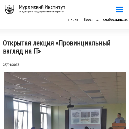
Перейти
Муромский Институт
Togg
к
Владимирский государственный университет
navi
основному
Поиск
содержанию
Открытая лекция «Провинциальный
взгляд на IT»
25/04/2023