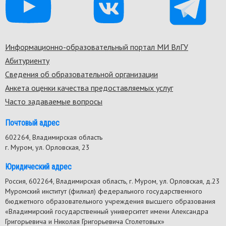
Информационно-образовательный портал МИ ВлГУ
Footer
Абитуриенту
menu
Сведения об образовательной организации
Анкета оценки качества предоставляемых услуг
Часто задаваемые вопросы
Почтовый адрес
602264, Владимирская область
г. Муром, ул. Орловская, 23
Юридический адрес
Россия, 602264, Владимирская область, г. Муром, ул. Орловская, д.23
Муромский институт (филиал) федерального государственного
бюджетного образовательного учреждения высшего образования
«Владимирский государственный университет имени Александра
Григорьевича и Николая Григорьевича Столетовых»