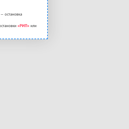
— остановка
остановки
«РИП»
или