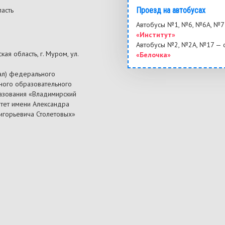
ласть
Проезд на автобусах
3
Автобусы №1, №6, №6А, №7 
«Институт»
Автобусы №2, №2А, №17 — 
ая область, г. Муром, ул.
«Белочка»
ал) федерального
ного образовательного
азования «Владимирский
итет имени Александра
ригорьевича Столетовых»