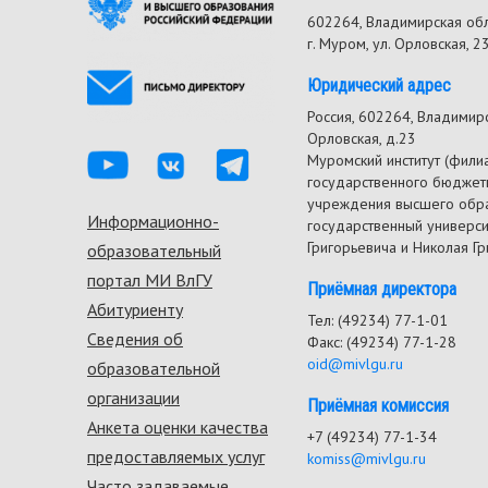
602264, Владимирская об
г. Муром, ул. Орловская, 2
Юридический адрес
Россия, 602264, Владимирск
Орловская, д.23
Муромский институт (фили
государственного бюджет
учреждения высшего обр
Информационно-
Footer
государственный универс
Григорьевича и Николая Г
образовательный
menu
портал МИ ВлГУ
Приёмная директора
Абитуриенту
Тел: (49234) 77-1-01
Сведения об
Факс: (49234) 77-1-28
oid@mivlgu.ru
образовательной
организации
Приёмная комиссия
Анкета оценки качества
+7 (49234) 77-1-34
предоставляемых услуг
komiss@mivlgu.ru
Часто задаваемые