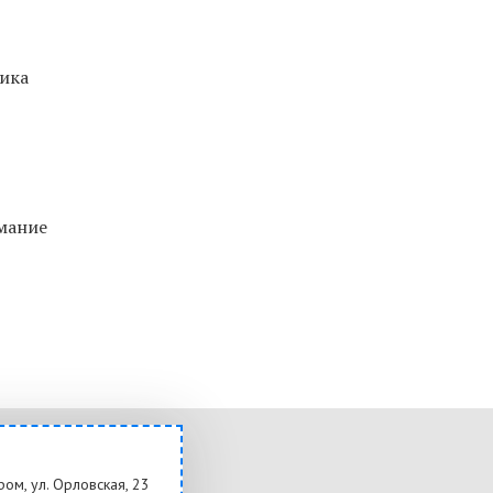
тика
мание
ром, ул. Орловская, 23