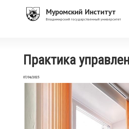
Перейти
Муромский Институт
к
основному
Владимирский государственный университет
содержанию
Практика управле
07/04/2023