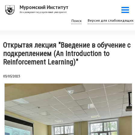
Перейти
Муромский Институт
Togg
к
Владимирский государственный университет
navi
основному
Поиск
содержанию
Открытая лекция "Введение в обучение с
подкреплением (An Introduction to
Reinforcement Learning)"
03/05/2023