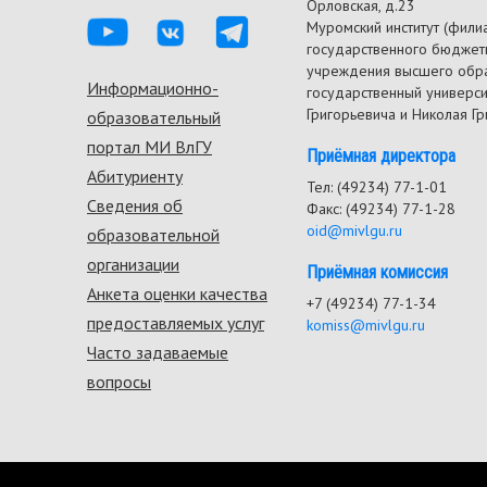
Орловская, д.23
Муромский институт (фили
государственного бюджет
учреждения высшего обр
Информационно-
Footer
государственный универс
Григорьевича и Николая Г
образовательный
menu
портал МИ ВлГУ
Приёмная директора
Абитуриенту
Тел: (49234) 77-1-01
Сведения об
Факс: (49234) 77-1-28
oid@mivlgu.ru
образовательной
организации
Приёмная комиссия
Анкета оценки качества
+7 (49234) 77-1-34
предоставляемых услуг
komiss@mivlgu.ru
Часто задаваемые
вопросы