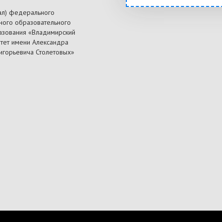
ал) федерального
ного образовательного
азования «Владимирский
итет имени Александра
ригорьевича Столетовых»