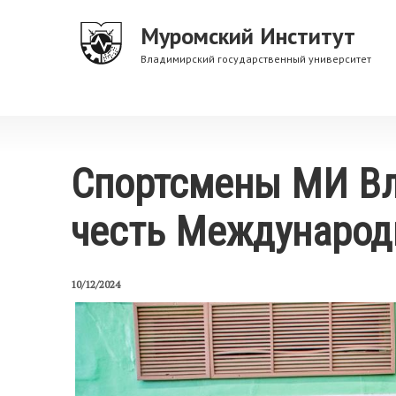
Перейти
Муромский Институт
к
основному
Владимирский государственный университет
содержанию
Спортсмены МИ ВлГ
честь Международн
10/12/2024