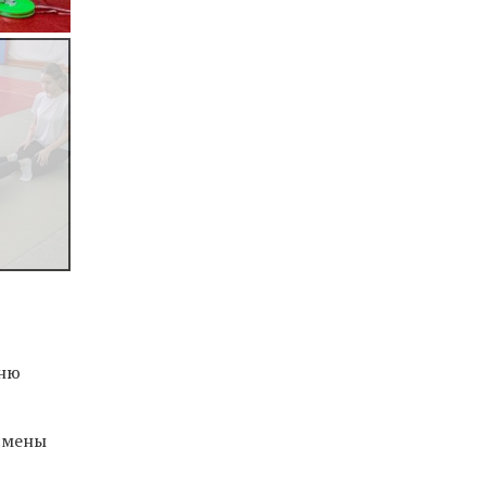
дню
смены