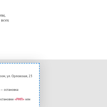
ны,
 всех
ром, ул. Орловская, 23
— остановка
остановки
«РИП»
или