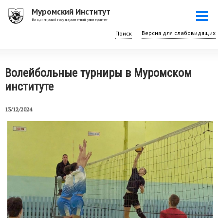
Перейти
Муромский Институт
Togg
к
Владимирский государственный университет
navi
основному
Поиск
содержанию
Волейбольные турниры в Муромском
институте
13/12/2024