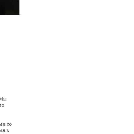
 Мы
то
ми со
ыл в