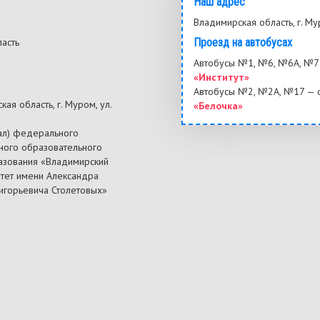
Наш адрес
Владимирская область, г. Му
ласть
Проезд на автобусах
3
Автобусы №1, №6, №6А, №7 
«Институт»
Автобусы №2, №2А, №17 — 
ая область, г. Муром, ул.
«Белочка»
ал) федерального
ного образовательного
азования «Владимирский
итет имени Александра
ригорьевича Столетовых»