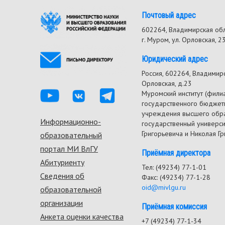
Почтовый адрес
602264, Владимирская об
г. Муром, ул. Орловская, 2
Юридический адрес
Россия, 602264, Владимирск
Орловская, д.23
Муромский институт (фили
государственного бюджет
учреждения высшего обр
Информационно-
Footer
государственный универс
Григорьевича и Николая Г
образовательный
menu
портал МИ ВлГУ
Приёмная директора
Абитуриенту
Тел: (49234) 77-1-01
Сведения об
Факс: (49234) 77-1-28
oid@mivlgu.ru
образовательной
организации
Приёмная комиссия
Анкета оценки качества
+7 (49234) 77-1-34