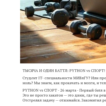
ТЫСЯЧА И ОДИН БАТТЛ: PYTHON vs СПОРТ!
Студент IT- специальности МИВлГУ? Или про
ноль? Мы знаем, как прокачать и мозги, и тел
PYTHON vs СПОРТ - 26 марта - Первый батл 
Это не просто хакатон — это движ, где ты р
Отстрелял задачу — отжимайся. Закомитил ре