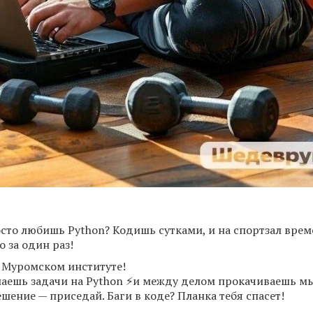
сто любишь Python? Кодишь сутками, и на спортзал вре
о за один раз!
в Муромском институте!
ешаешь задачи на Python ⚡️и между делом прокачиваешь 
шение — приседай. Баги в коде? Планка тебя спасет!