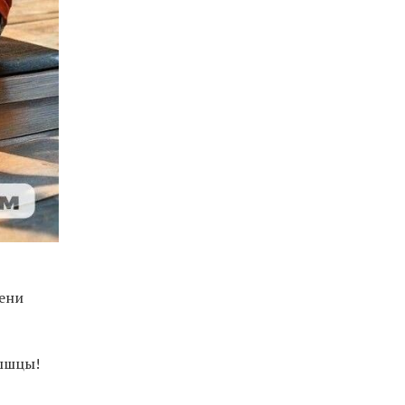
мени
мышцы!