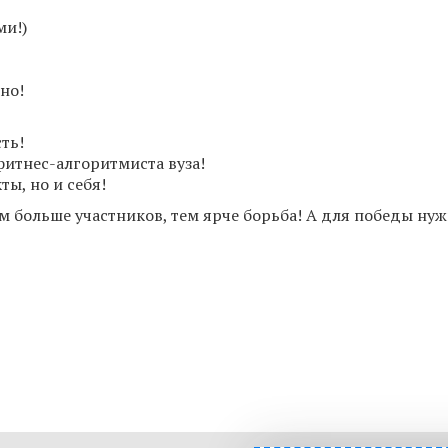
ми!)
но!
ть!
фитнес-алгоритмиста вуза!
ы, но и себя!
ем больше участников, тем ярче борьба! А для победы ну