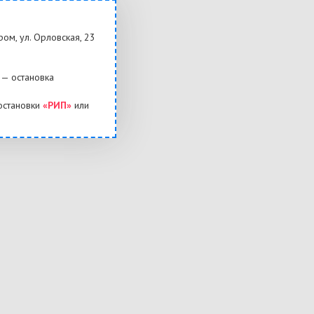
ром, ул. Орловская, 23
— остановка
остановки
«РИП»
или