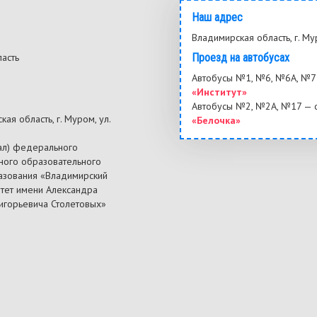
Наш адрес
Владимирская область, г. Му
ласть
Проезд на автобусах
3
Автобусы №1, №6, №6А, №7 
«Институт»
Автобусы №2, №2А, №17 — 
ая область, г. Муром, ул.
«Белочка»
ал) федерального
ного образовательного
азования «Владимирский
итет имени Александра
ригорьевича Столетовых»