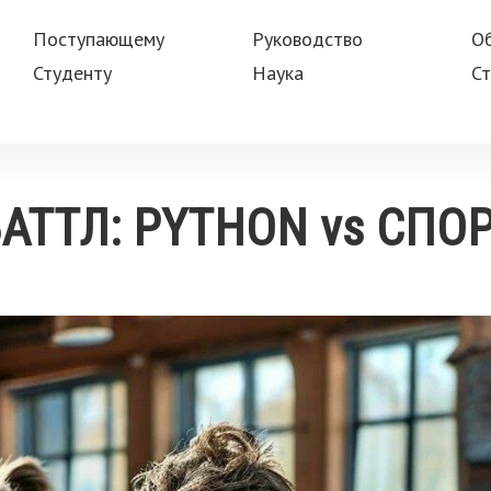
Поступающему
Руководство
О
Студенту
Наука
Ст
АТТЛ: PYTHON vs СПОР