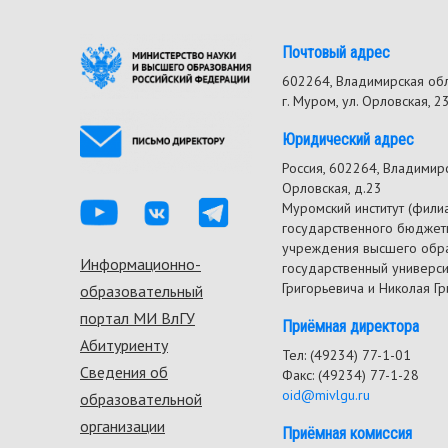
Почтовый адрес
602264, Владимирская об
г. Муром, ул. Орловская, 2
Юридический адрес
Россия, 602264, Владимирск
Орловская, д.23
Муромский институт (фили
государственного бюджет
учреждения высшего обр
Информационно-
Footer
государственный универс
Григорьевича и Николая Г
образовательный
menu
портал МИ ВлГУ
Приёмная директора
Абитуриенту
Тел: (49234) 77-1-01
Сведения об
Факс: (49234) 77-1-28
oid@mivlgu.ru
образовательной
организации
Приёмная комиссия