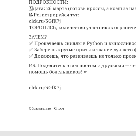
ПОДРОБНОСТИ:
🗓Дата: 26 марта (готовь кроссы, а комп за на
📝Регистрируйся тут:
clck.ru/3GfK7j
ТОРОПИСЬ, количество участников ограниче
ЗАЧЕМ?
✅ Прокачаешь скиллы в Python и выносливос
✅ Заберешь крутые призы и звание лучшего 
✅ Докажешь, что развиваешь не только проект
P.S. Поделитесь этим постом с друзьями — ч
помощь болельщиков! ⭐️
clck.ru/3GfK7j
Образование
Спорт