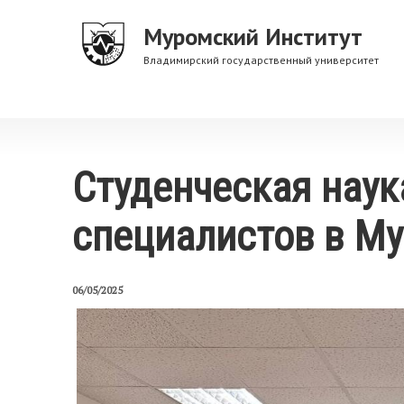
Перейти
Муромский Институт
к
основному
Владимирский государственный университет
содержанию
Студенческая наук
специалистов в М
06/05/2025