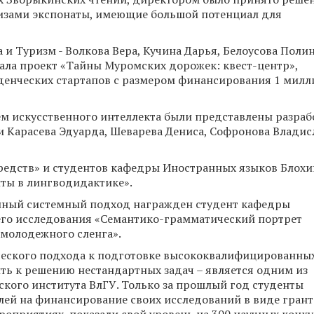
зами экспонаты, имеющие большой потенциал для
и Туризм - Волкова Вера, Кучина Дарья, Белоусова Полин
тала проект «Тайны Муромских дорожек: квест-центр»,
денческих стартапов с размером финансирования 1 милл
ем искусственного интеллекта были представлены разраб
Карасева Эдуарда, Шеварева Дениса, Софронова Владис
редств» и студентов кафедры Иностранных языков Блохи
ты в лингводидактике».
нный системный подход награжден студент кафедры
 его исследования «Семантико-грамматический портрет
 молодежного сленга».
ческого подхода к подготовке высококвалифицированны
ть к решению нестандартных задач – является одним из
кого института ВлГУ. Только за прошлый год студенты
лей на финансирование своих исследований в виде грант
роприятиях, показали свой уровень на 300 научных конку