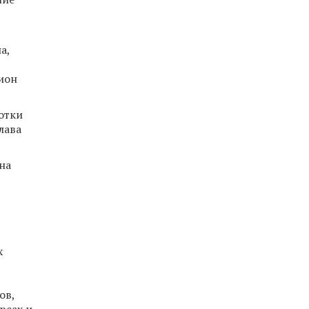
а,
ион
отки
лава
на
х
ов,
рсах и