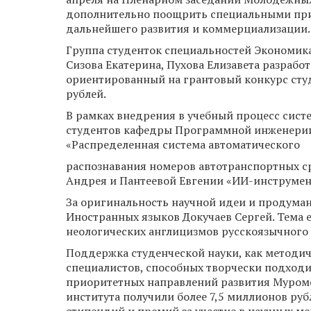
дополнительно поощрить специальными при
дальнейшего развития и коммерциализации.
Группа студенток специальностей Экономика 
Сизова Екатерина, Пухова Елизавета разрабо
ориентированный на грантовый конкурс сту
рублей.
В рамках внедрения в учебный процесс сист
студентов кафедры Программной инженерии 
«Распределенная система автоматического
распознавания номеров автотранспортных с
Андрея и Пантеевой Евгении «ИИ-инструмен
За оригинальность научной идеи и продума
Иностранных языков Докучаев Сергей. Тема
неологических англицизмов русскоязычного
Поддержка студенческой науки, как методи
специалистов, способных творчески подходи
приоритетных направлений развития Муромс
института получили более 7,5 миллионов руб
стипендий и премий за участие в научных ме