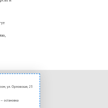
гут
лю,
ром, ул. Орловская, 23
— остановка