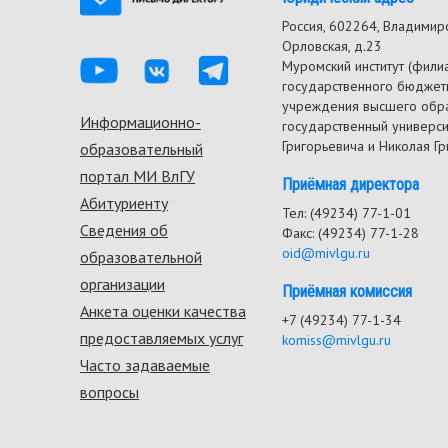
Россия, 602264, Владимирск
Орловская, д.23
Муромский институт (фили
государственного бюджет
учреждения высшего обр
Информационно-
Footer
государственный универс
Григорьевича и Николая Г
образовательный
menu
портал МИ ВлГУ
Приёмная директора
Абитуриенту
Тел: (49234) 77-1-01
Сведения об
Факс: (49234) 77-1-28
oid@mivlgu.ru
образовательной
организации
Приёмная комиссия
Анкета оценки качества
+7 (49234) 77-1-34
предоставляемых услуг
komiss@mivlgu.ru
Часто задаваемые
вопросы