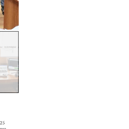
25
ние