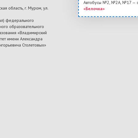
Автобусы №2, №2А, №17 — 
ая область, г. Муром, ул.
«Белочка»
ал) федерального
ного образовательного
азования «Владимирский
итет имени Александра
ригорьевича Столетовых»