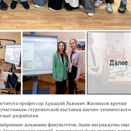
института профессор Аркадий Львович Жизняков вручил
участникам студенческой выставки научно-технического
сные разработки.
 выбранные деканами факультетов, были награждены еще 
х Зворыкинских чтений, директором было принято реше