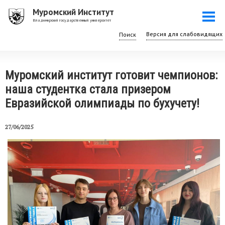
Перейти
Муромский Институт
Togg
к
Владимирский государственный университет
navi
основному
Поиск
содержанию
Муромский институт готовит чемпионов:
наша студентка стала призером
Евразийской олимпиады по бухучету!
27/06/2025