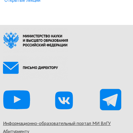
Открытые лекции
Информационно-образовательный портал МИ ВлГУ
Footer
Абитуриенту
menu