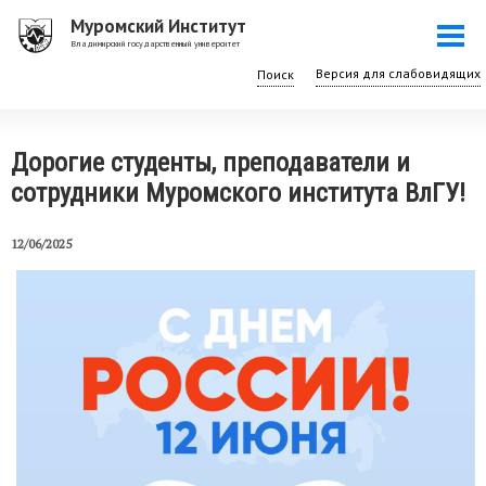
Перейти
Муромский Институт
Togg
к
Владимирский государственный университет
navi
основному
Поиск
содержанию
Дорогие студенты, преподаватели и
сотрудники Муромского института ВлГУ!
12/06/2025