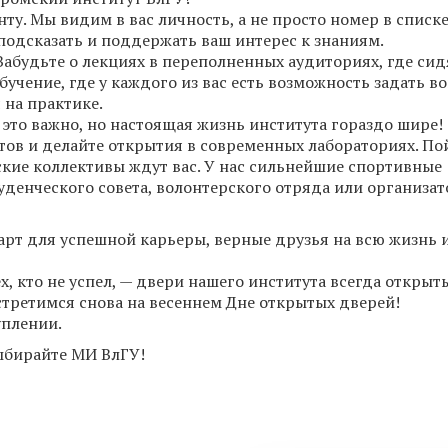
у. Мы видим в вас личность, а не просто номер в списке
подсказать и поддержать ваш интерес к знаниям.
 Забудьте о лекциях в переполненных аудиториях, где сид
учение, где у каждого из вас есть возможность задать во
 на практике.
 это важно, но настоящая жизнь института гораздо шире!
тов и делайте открытия в современных лабораториях. Пой
ские коллективы ждут вас. У нас сильнейшие спортивные
уденческого совета, волонтерского отряда или организа
арт для успешной карьеры, верные друзья на всю жизнь 
ех, кто не успел, — двери нашего института всегда открыт
встретимся снова на весеннем Дне открытых дверей!
уплении.
Выбирайте МИ ВлГУ!