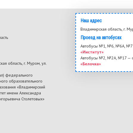
Наш адрес
Владимирская область, г. Му
ласть
Проезд на автобусах
3
Автобусы №1, №6, №6А, №7 
«Институт»
Автобусы №2, №2А, №17 — 
ая область, г. Муром, ул.
«Белочка»
ал) федерального
ного образовательного
азования «Владимирский
итет имени Александра
ригорьевича Столетовых»