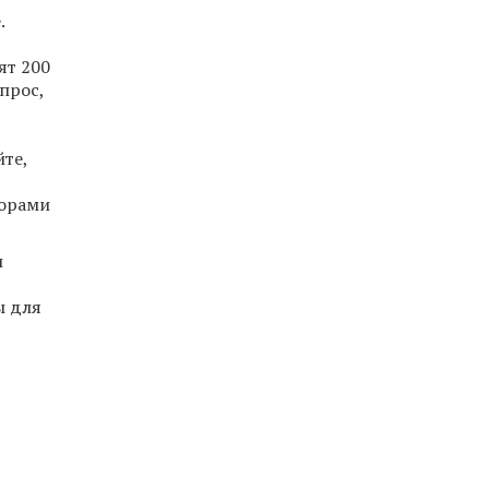
.
ят 200
прос,
те,
торами
и
ы для