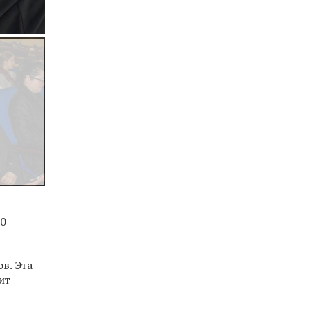
00
в. Эта
ит