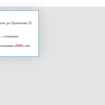
ром, ул. Орловская, 23
— остановка
остановки
«РИП»
или