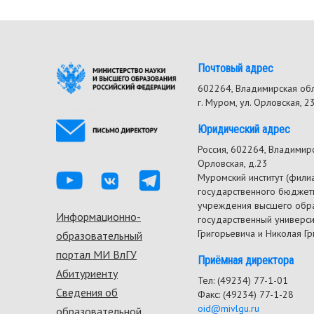
Почтовый адрес
602264, Владимирская об
г. Муром, ул. Орловская, 2
Юридический адрес
Россия, 602264, Владимирск
Орловская, д.23
Муромский институт (фили
государственного бюджет
учреждения высшего обр
Информационно-
Footer
государственный универс
Григорьевича и Николая Г
образовательный
menu
портал МИ ВлГУ
Приёмная директора
Абитуриенту
Тел: (49234) 77-1-01
Сведения об
Факс: (49234) 77-1-28
oid@mivlgu.ru
образовательной