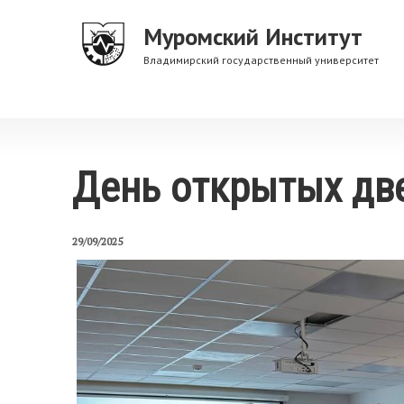
Перейти
Муромский Институт
к
основному
Владимирский государственный университет
содержанию
День открытых дв
29/09/2025