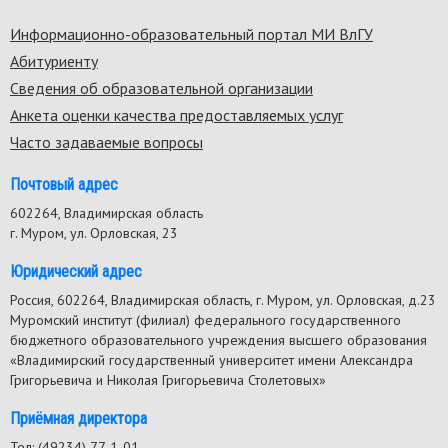
Информационно-образовательный портал МИ ВлГУ
Footer
Абитуриенту
menu
Сведения об образовательной организации
Анкета оценки качества предоставляемых услуг
Часто задаваемые вопросы
Почтовый адрес
602264, Владимирская область
г. Муром, ул. Орловская, 23
Юридический адрес
Россия, 602264, Владимирская область, г. Муром, ул. Орловская, д.23
Муромский институт (филиал) федерального государственного
бюджетного образовательного учреждения высшего образования
«Владимирский государственный университет имени Александра
Григорьевича и Николая Григорьевича Столетовых»
Приёмная директора
Тел: (49234) 77-1-01