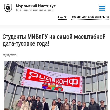
Перейти
Муромский Институт
Togg
к
Владимирский государственный университет
navi
основному
Поиск
содержанию
Студенты МИВлГУ на самой масштабной
дата-тусовке года!
09/10/2025