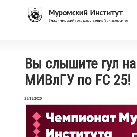
Перейти
Муромский Институт
к
основному
Владимирский государственный университет
содержанию
Вы слышите гул на
МИВлГУ по FC 25!
25/11/2025