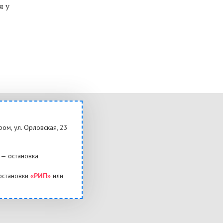
я у
ром, ул. Орловская, 23
— остановка
остановки
«РИП»
или