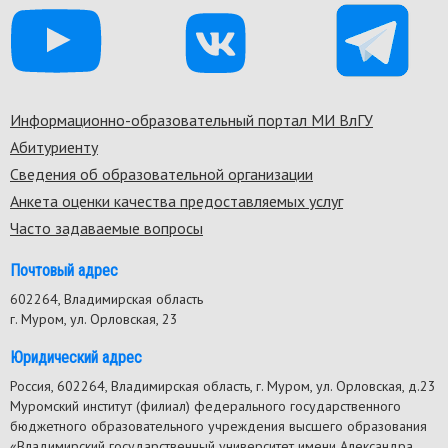
Информационно-образовательный портал МИ ВлГУ
Footer
Абитуриенту
menu
Сведения об образовательной организации
Анкета оценки качества предоставляемых услуг
Часто задаваемые вопросы
Почтовый адрес
602264, Владимирская область
г. Муром, ул. Орловская, 23
Юридический адрес
Россия, 602264, Владимирская область, г. Муром, ул. Орловская, д.23
Муромский институт (филиал) федерального государственного
бюджетного образовательного учреждения высшего образования
«Владимирский государственный университет имени Александра