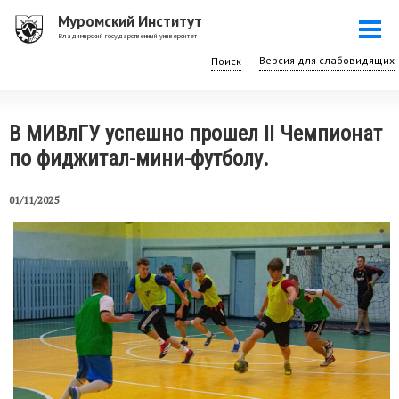
Перейти
Муромский Институт
Togg
к
Владимирский государственный университет
navi
основному
Поиск
содержанию
В МИВлГУ успешно прошел II Чемпионат
по фиджитал-мини-футболу.
01/11/2025