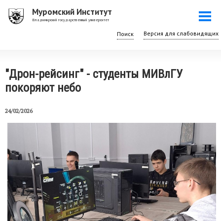
Перейти
Муромский Институт
Togg
к
Владимирский государственный университет
navi
основному
Поиск
содержанию
"Дрон-рейсинг" - студенты МИВлГУ
покоряют небо
24/02/2026