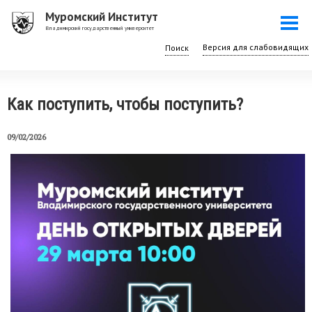
Перейти
Муромский Институт
Togg
к
Владимирский государственный университет
navi
основному
Поиск
содержанию
Как поступить, чтобы поступить?
09/02/2026