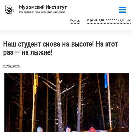
Перейти
Муромский Институт
Togg
к
Владимирский государственный университет
navi
основному
Поиск
содержанию
Наш студент снова на высоте! На этот
раз — на лыжне!
27/02/2026