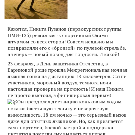
Кажется, Никита Пузанов (первокурсник группы
ПМИ-125) решил взять спортивный Олимп
штурмом со всех сторон! Совсем недавно мы
поздравляли его с «бронзой» по пулевой стрельбе,
а теперь — новый повод для гордости. И какой!
23 февраля, в День защитника Отечества, в
Бариновой роще прошла Межрегиональная ночная
лыжная гонка на дистанцию 18 километров. Сотни
участников, морозный воздух, темнота ночи —
настоящая проверка на прочность! И наш Никита
не просто выстоял, а финишировал первым!
Он преодолел дистанцию коньковым ходом,
показав блестящую технику и невероятную
выносливость. 18 км ночью — это серьезный вызов
даже для опытных лыжников. Но, как признается
сам спортсмен, боевой настрой и поддержка
института помогли ему вырваться вперед.