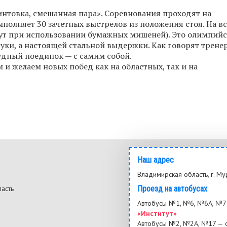
нтовка, смешанная пара». Соревнования проходят на
полняет 30 зачетных выстрелов из положения стоя. На вс
нут при использовании бумажных мишеней). Это олимпий
уки, а настоящей стальной выдержки. Как говорят тренер
удный поединок — с самим собой.
и желаем новых побед как на областных, так и на
Наш адрес
Владимирская область, г. Му
ласть
Проезд на автобусах
3
Автобусы №1, №6, №6А, №7 
«Институт»
Автобусы №2, №2А, №17 — 