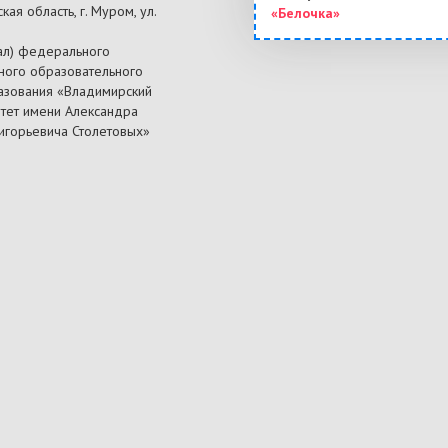
ая область, г. Муром, ул.
«Белочка»
ал) федерального
ного образовательного
азования «Владимирский
итет имени Александра
ригорьевича Столетовых»