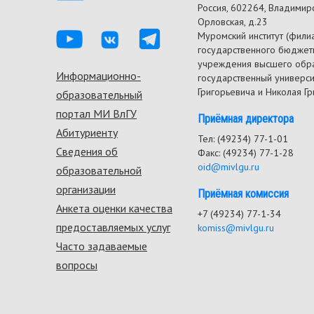
Россия, 602264, Владимирск
Орловская, д.23
Муромский институт (фили
государственного бюджет
учреждения высшего обр
Информационно-
Footer
государственный универс
Григорьевича и Николая Г
образовательный
menu
портал МИ ВлГУ
Приёмная директора
Абитуриенту
Тел: (49234) 77-1-01
Сведения об
Факс: (49234) 77-1-28
oid@mivlgu.ru
образовательной
организации
Приёмная комиссия
Анкета оценки качества
+7 (49234) 77-1-34
предоставляемых услуг
komiss@mivlgu.ru
Часто задаваемые
вопросы