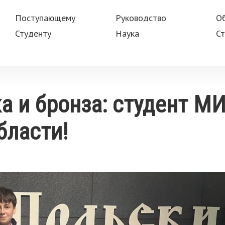
Поступающему
Руководство
О
Студенту
Наука
Ст
а и бронза: студент М
бласти!