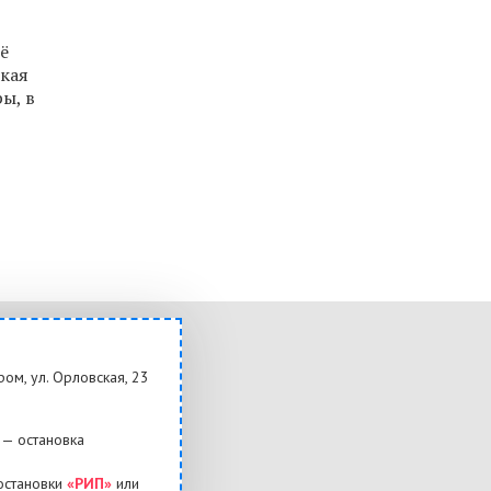
ё
ская
ы, в
ром, ул. Орловская, 23
— остановка
остановки
«РИП»
или