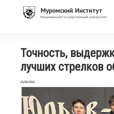
Перейти
Муромский Институт
к
основному
Владимирский государственный университет
содержанию
Точность, выдержк
лучших стрелков о
26/02/2026