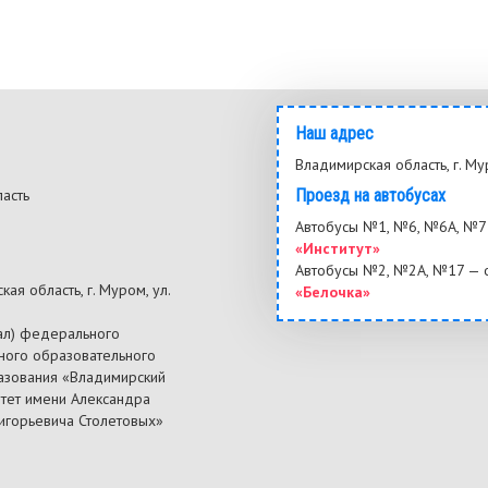
Наш адрес
Владимирская область, г. Му
ласть
Проезд на автобусах
3
Автобусы №1, №6, №6А, №7 
«Институт»
Автобусы №2, №2А, №17 — 
ая область, г. Муром, ул.
«Белочка»
ал) федерального
ного образовательного
азования «Владимирский
итет имени Александра
ригорьевича Столетовых»