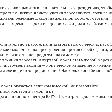
ких уголовных дел в исправительных учреждениях, чтоб
 простым: легкие деньги, уловки вербовщиков, ложные и
джигали релейные шкафы на железной дороге, готовили
том — тюремные сроки и горькие слезы родителей, слома
оспитательной работе, кандидатом педагогических наук 
олкает молодежь на преступления против своей страны, 
льма и кто такие предатели на самом деле.
техники вербовки и жертвой может стать любой, через 
ый инструмент защиты — критическое мышление и умение
ом деле ведет это предложение? Насколько оно безопасно?
 может оказаться слишком высокой, не позволяйте
нной монетой в чужой игре.
рдинационного центра ВлГУ. Посмотреть фильм можно 