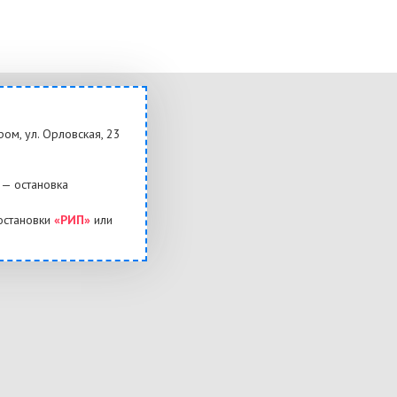
ром, ул. Орловская, 23
— остановка
остановки
«РИП»
или