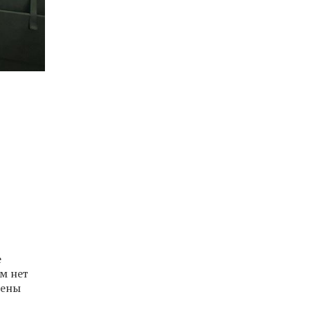
е
м нет
дены