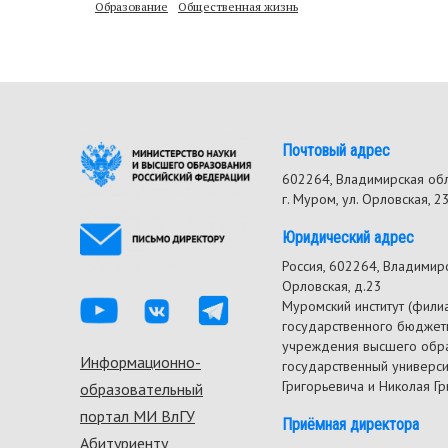
Образование
Общественная жизнь
Почтовый адрес
602264, Владимирская об
г. Муром, ул. Орловская, 2
Юридический адрес
Россия, 602264, Владимирск
Орловская, д.23
Муромский институт (фили
государственного бюджет
учреждения высшего обр
Информационно-
Footer
государственный универс
Григорьевича и Николая Г
образовательный
menu
портал МИ ВлГУ
Приёмная директора
Абитуриенту