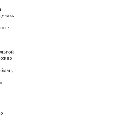
ы
деалы.
нные
Ольгой
можно
обман,
»
по