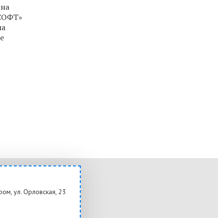
ина
 СОФТ»
ла
е
ром, ул. Орловская, 23