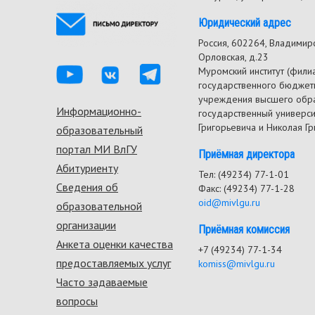
Юридический адрес
Россия, 602264, Владимирск
Орловская, д.23
Муромский институт (фили
государственного бюджет
учреждения высшего обр
Информационно-
Footer
государственный универс
Григорьевича и Николая Г
образовательный
menu
портал МИ ВлГУ
Приёмная директора
Абитуриенту
Тел: (49234) 77-1-01
Сведения об
Факс: (49234) 77-1-28
oid@mivlgu.ru
образовательной
организации
Приёмная комиссия
Анкета оценки качества
+7 (49234) 77-1-34
предоставляемых услуг
komiss@mivlgu.ru
Часто задаваемые
вопросы