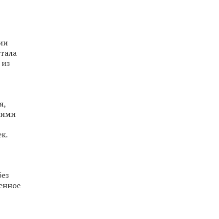
ии
стала
 из
я,
кими
к.
без
енное