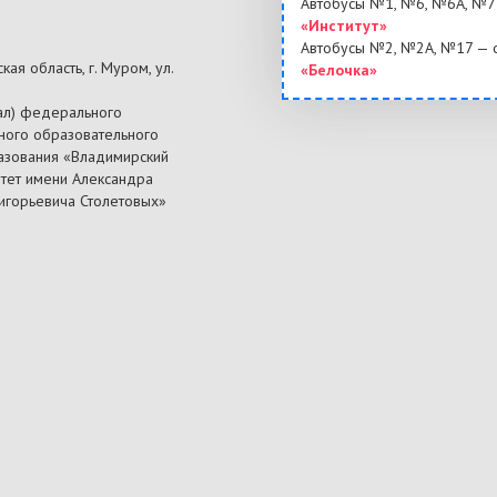
Автобусы №1, №6, №6А, №7 
«Институт»
Автобусы №2, №2А, №17 — 
ая область, г. Муром, ул.
«Белочка»
ал) федерального
ного образовательного
азования «Владимирский
итет имени Александра
ригорьевича Столетовых»