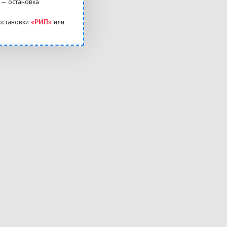
— остановка
остановки
«РИП»
или