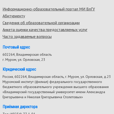
Информационно-образовательный портал МИ ВлГУ
Footer
Абитуриенту
menu
Сведения об образовательной организации
Анкета оценки качества предоставляемых услуг
Часто задаваемые вопросы
Почтовый адрес
602264, Владимирская область
г. Муром, ул. Орловская, 23
Юридический адрес
Россия, 602264, Владимирская область, г. Муром, ул. Орловская, д.23
Муромский институт (филиал) федерального государственного
бюджетного образовательного учреждения высшего образования
«Владимирский государственный университет имени Александра
Григорьевича и Николая Григорьевича Столетовых»
Приёмная директора