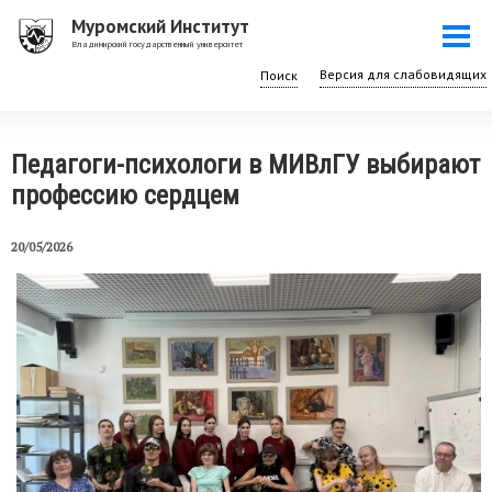
Перейти
Муромский Институт
Togg
к
Владимирский государственный университет
navi
основному
Поиск
содержанию
Педагоги-психологи в МИВлГУ выбирают
профессию сердцем
20/05/2026