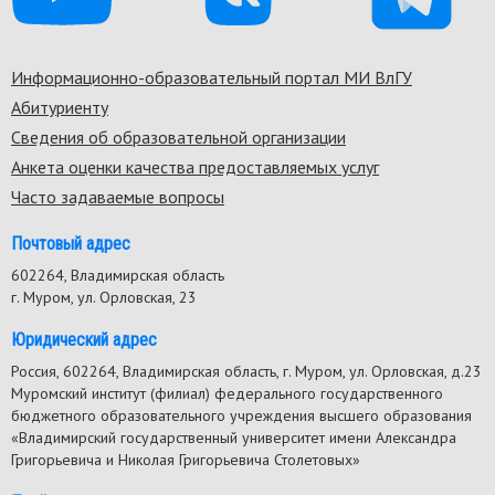
Информационно-образовательный портал МИ ВлГУ
Footer
Абитуриенту
menu
Сведения об образовательной организации
Анкета оценки качества предоставляемых услуг
Часто задаваемые вопросы
Почтовый адрес
602264, Владимирская область
г. Муром, ул. Орловская, 23
Юридический адрес
Россия, 602264, Владимирская область, г. Муром, ул. Орловская, д.23
Муромский институт (филиал) федерального государственного
бюджетного образовательного учреждения высшего образования
«Владимирский государственный университет имени Александра
Григорьевича и Николая Григорьевича Столетовых»