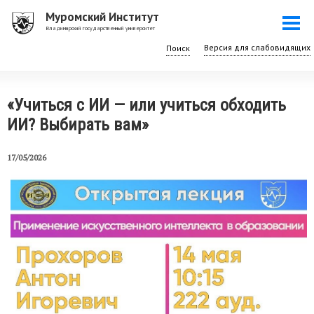
Перейти
Муромский Институт
Togg
к
Владимирский государственный университет
navi
основному
Поиск
содержанию
«Учиться с ИИ — или учиться обходить
ИИ? Выбирать вам»
17/05/2026