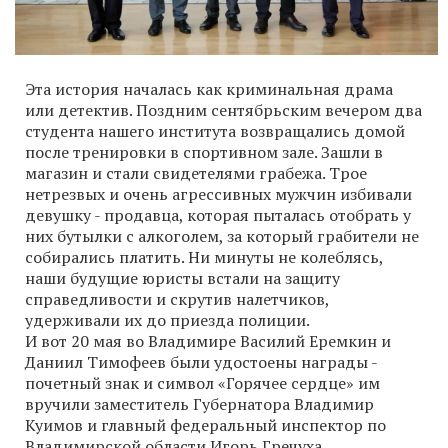
Эта история началась как криминальная драма
или детектив. Поздним сентябрьским вечером два
студента нашего института возвращались домой
после тренировки в спортивном зале. Зашли в
магазин и стали свидетелями грабежа. Трое
нетрезвых и очень агрессивных мужчин избивали
девушку - продавца, которая пыталась отобрать у
них бутылки с алкоголем, за который грабители не
собирались платить. Ни минуты не колеблясь,
наши будущие юристы встали на защиту
справедливости и скрутив налетчиков,
удерживали их до приезда полиции.
И вот 20 мая во Владимире Василий Еремкин и
Даниил Тимофеев были удостоены награды -
почетный знак и символ «Горячее сердце» им
вручили заместитель Губернатора Владимир
Куимов и главный федеральный инспектор по
Владимирской области Игорь Гречуха.