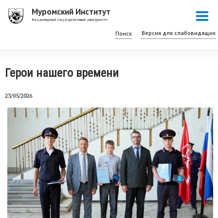
Перейти
Муромский Институт
Togg
к
Владимирский государственный университет
navi
основному
Поиск
содержанию
Герои нашего времени
23/05/2026