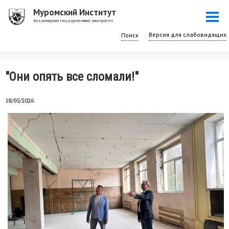
Перейти
Муромский Институт
Togg
к
Владимирский государственный университет
navi
основному
Поиск
содержанию
"Они опять все сломали!"
18/05/2026