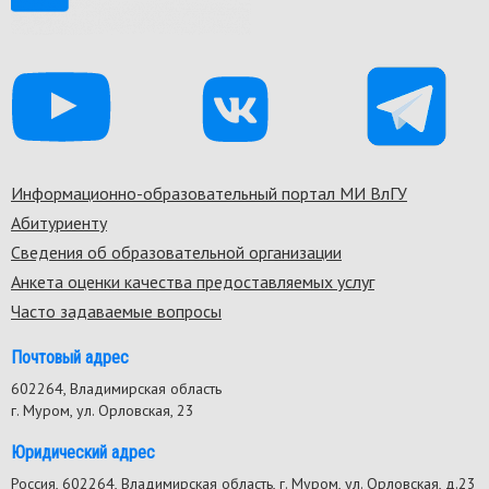
Информационно-образовательный портал МИ ВлГУ
Footer
Абитуриенту
menu
Сведения об образовательной организации
Анкета оценки качества предоставляемых услуг
Часто задаваемые вопросы
Почтовый адрес
602264, Владимирская область
г. Муром, ул. Орловская, 23
Юридический адрес
Россия, 602264, Владимирская область, г. Муром, ул. Орловская, д.23