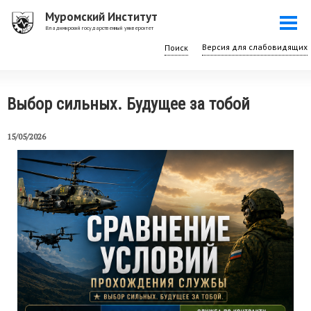
Перейти
Муромский Институт
Togg
к
Владимирский государственный университет
navi
основному
Поиск
содержанию
Выбор сильных. Будущее за тобой
15/05/2026