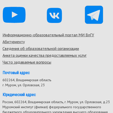
Информационно-образовательный портал МИ ВлГУ
Footer
Абитуриенту
menu
Сведения об образовательной организации
Анкета оценки качества предоставляемых услуг
Часто задаваемые вопросы
Почтовый адрес
602264, Владимирская область
г. Муром, ул. Орловская, 23
Юридический адрес
Россия, 602264, Владимирская область, г. Муром, ул. Орловская, д.23
Муромский институт (филиал) федерального государственного
бюджетного образовательного учреждения высшего образования