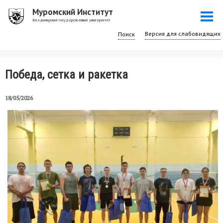
Перейти
Муромский Институт
Togg
к
Владимирский государственный университет
navi
основному
Поиск
содержанию
Победа, сетка и ракетка
18/05/2026