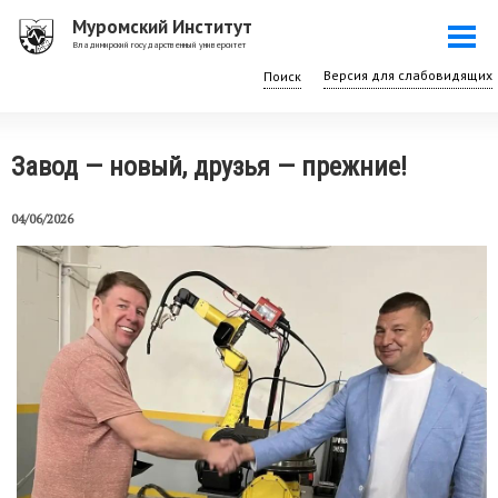
Перейти
Муромский Институт
Togg
к
Владимирский государственный университет
navi
основному
Поиск
содержанию
Завод — новый, друзья — прежние!
04/06/2026