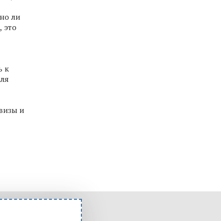
но ли
, это
ь к
для
визы и