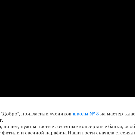
 "Добро", пригласили учеников
школы № 8
на мастер-клас
т.
го, но нет, нужны чистые жестяные консервные банки, осо
 фитили и свечной парафин. Наши гости сначала стесняли