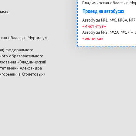
Владимирская область, г. Му
ласть
Проезд на автобусах
3
Автобусы №1, №6, №6А, №7 
«Институт»
Автобусы №2, №2А, №17 — 
ая область, г. Муром, ул.
«Белочка»
ал) федерального
ного образовательного
азования «Владимирский
итет имени Александра
ригорьевича Столетовых»