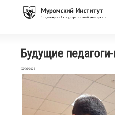
Перейти
Муромский Институт
к
основному
Владимирский государственный университет
содержанию
Будущие педагоги-
03/06/2026