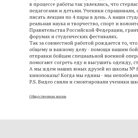
в процессе работы так увлеклись, что стер
педагогами и детьми. Ученики спрашивали, с
писать лекции по 4 пары в день. А наши студе
реальная наука и творчество, спорт и волон
Правительства Российской Федерации, грант
форумах и студенческих фестивалях.
Так за совместной работой рождается то, чт
общему и важному делу - помощи нашим бойц
отправки бойцам специальной военной операц
помогают согреть еду и высушить одежду, с
А мы ждем наших юных друзей из школы № 8
кинопоказы! Когда мы едины - мы непобеди
P.S. Видео сняли и смонтировали ученики шк
Общественная жизнь