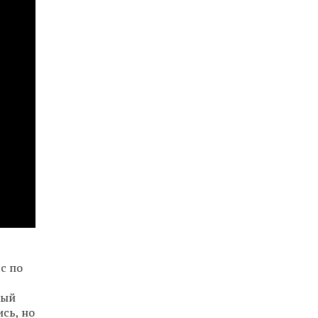
с по
бый
сь, но