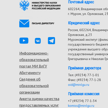
Почтовый адрес
602264, Владимирская об
г. Муром, ул. Орловская, 2
Юридический адрес
Россия, 602264, Владимирск
Орловская, д.23
Муромский институт (фили
государственного бюджет
учреждения высшего обр
Информационно-
Footer
государственный универс
Григорьевича и Николая Г
образовательный
menu
портал МИ ВлГУ
Приёмная директора
Абитуриенту
Тел: (49234) 77-1-01
Сведения об
Факс: (49234) 77-1-28
oid@mivlgu.ru
образовательной
организации
Приёмная комиссия
Анкета оценки качества
+7 (49234) 77-1-34
предоставляемых услуг
komiss@mivlgu.ru